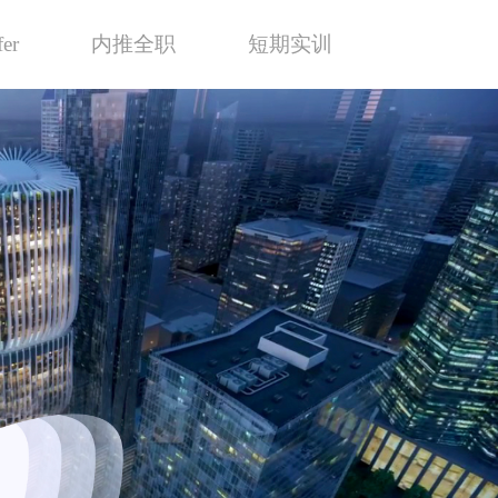
er
内推全职
短期实训