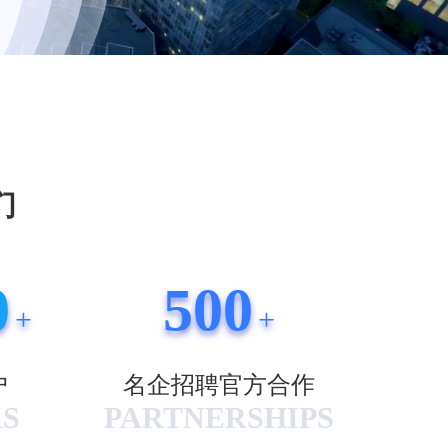
们
0
500
+
+
户
名企招聘官方合作
S
PARTNERSHIPS