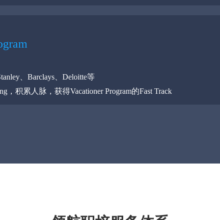
rogram
Stanley、Barclays、Deloitte等
king，积累人脉，获得Vacationer Program的Fast Track