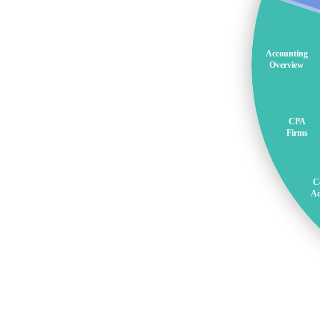
Accounting
Overview
CPA
Firms
C
Ac