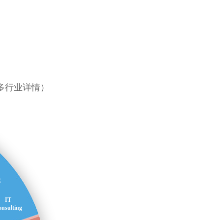
多行业详情）
g
IT
nsulting