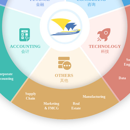
金融
咨询
ACCOUNTING
TECHNOLOGY
会计
科技
So
Eng
orporate
OTHERS
Data
counting
其他
Supply
Manufacturing
Chain
Marketing
Real
& FMCG
Estate